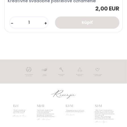
Kreatívne svadobné pastelové oznámenie
2,00 EUR
-
+