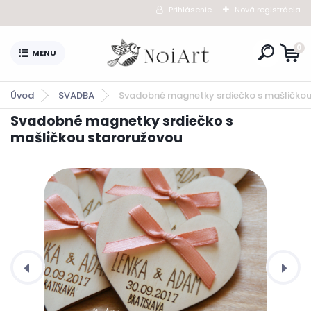
Prihlásenie
Nová registrácia
0
Úvod
SVADBA
Svadobné magnetky srdiečko s mašličkou
Svadobné magnetky srdiečko s
mašličkou staroružovou