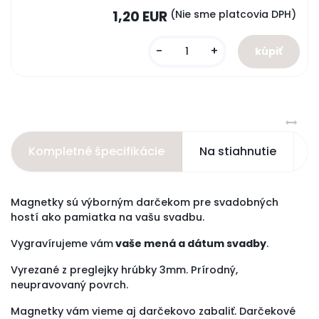
1,20 EUR
(Nie sme platcovia DPH)
-
+
Kompletné špecifikácie
Na stiahnutie
S
Magnetky sú výborným darčekom pre svadobných
hostí ako pamiatka na vašu svadbu.
Vygravírujeme vám
vaše mená a dátum svadby
.
Vyrezané z preglejky hrúbky 3mm. Prírodný,
neupravovaný povrch.
Magnetky vám vieme aj darčekovo zabaliť. Darčekové