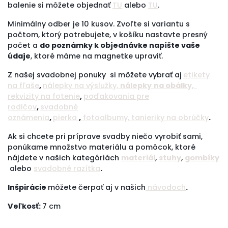
balenie si môžete objednať
TU
alebo
TU
.
Minimálny odber je 10 kusov. Zvoľte si variantu s
počtom, ktorý potrebujete, v košíku nastavte presný
počet a
do poznámky k objednávke napíšte vaše
údaje
, ktoré máme na magnetke upraviť.
Z našej svadobnej ponuky si môžete vybrať aj
etikety
na f
ľaše
,
nálepky na výslužky,
nálepky
na obálky,
rekvizity na fotenie
,
poďakovania pre
rodičov
,
svadobné
oznámenia
,
pierka
,
fotoalbumy,
tanieriky na obrúčky
.
Ak si chcete pri príprave svadby niečo vyrobiť sami,
ponúkame množstvo materiálu a pomôcok, ktoré
nájdete v našich kategóriách
materiál
,
stuhy
,
gombíky
alebo
svadobné razítka
.
Inšpirácie
môžete čerpať aj v našich
návodoch
.
Veľkosť:
7 cm