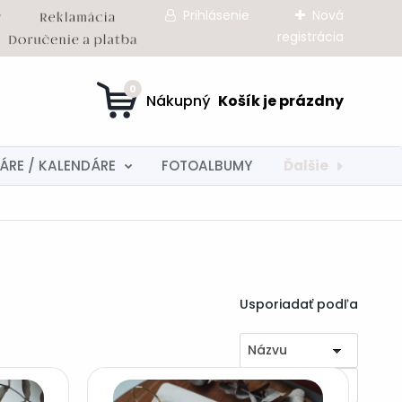
Prihlásenie
Nová
registrácia
0
Ďalšie
ÁRE / KALENDÁRE
FOTOALBUMY
Usporiadať podľa
Názvu
Zostupne