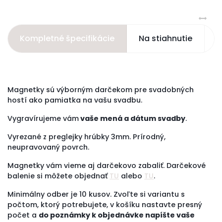
Kompletné špecifikácie
Na stiahnutie
S
Magnetky sú výborným darčekom pre svadobných
hostí ako pamiatka na vašu svadbu.
Vygravírujeme vám
vaše mená a dátum svadby
.
Vyrezané z preglejky hrúbky 3mm. Prírodný,
neupravovaný povrch.
Magnetky vám vieme aj darčekovo zabaliť. Darčekové
balenie si môžete objednať
TU
alebo
TU
.
Minimálny odber je 10 kusov. Zvoľte si variantu s
počtom, ktorý potrebujete, v košíku nastavte presný
počet a
do poznámky k objednávke napíšte vaše