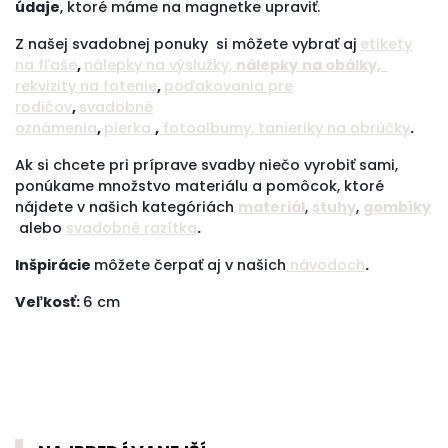
údaje
, ktoré máme na magnetke upraviť.
Z našej svadobnej ponuky si môžete vybrať aj
etikety
na f
ľaše
,
nálepky na výslužky,
nálepky
na obálky,
rekvizity na fotenie
,
poďakovania pre
rodičov
,
svadobné
oznámenia
,
pierka
,
fotoalbumy,
tanieriky na obrúčky
.
Ak si chcete pri príprave svadby niečo vyrobiť sami,
ponúkame množstvo materiálu a pomôcok, ktoré
nájdete v našich kategóriách
materiál
,
stuhy
,
gombíky
alebo
svadobné razítka
.
Inšpirácie
môžete čerpať aj v našich
návodoch
.
Veľkosť:
6 cm