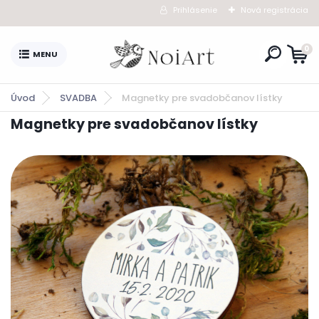
Prihlásenie
Nová registrácia
0
Úvod
SVADBA
Magnetky pre svadobčanov lístky
Magnetky pre svadobčanov lístky