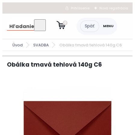
Prihlásenie
Nová registrácia
0
Hľadanie
Úvod
SVADBA
Obálka tmavá tehlová 140g C6
Obálka tmavá tehlová 140g C6