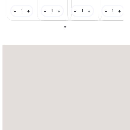
-
+
-
+
-
+
-
+
‹
›