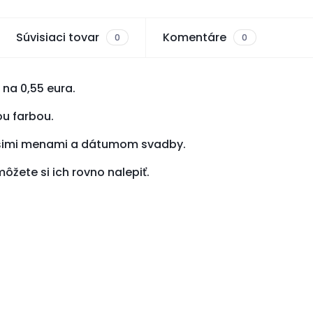
Súvisiaci tovar
Komentáre
0
0
na 0,55 eura.
ou farbou.
ašimi menami a dátumom svadby.
ôžete si ich rovno nalepiť.