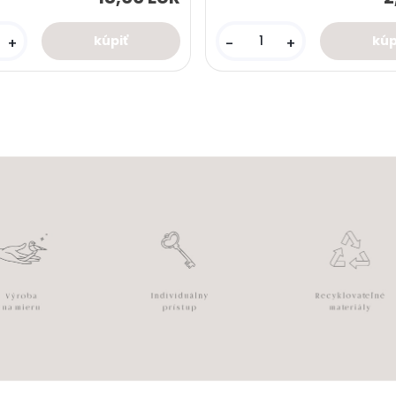
+
-
+