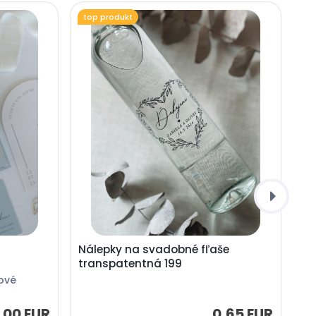
top produkt
Nálepky na svadobné fľaše
transpatentná 199
ové
0,65 EUR
,00 EUR