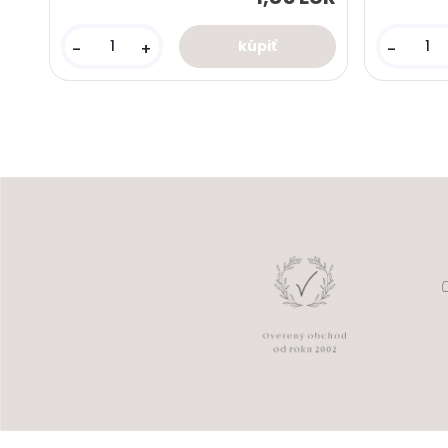
-
+
-