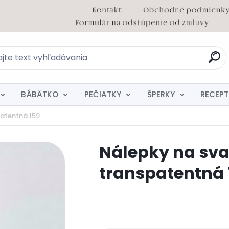
BÁBÄTKO
PEČIATKY
ŠPERKY
RECEPT
atentná 159
Nálepky na sv
transpatentná 