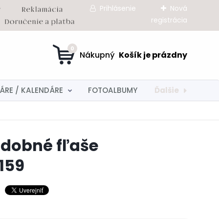
Prihlásenie
Nová
registrácia
0
Ďalšie
ÁRE / KALENDÁRE
FOTOALBUMY
adobné fľaše
159