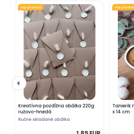
top produkt
top produk
Kreatívna pozdĺžna obálka 220g
Tanierik 
ružovo-hnedá
x 14 cm
Ručne skladané obálka
1,85 EUR