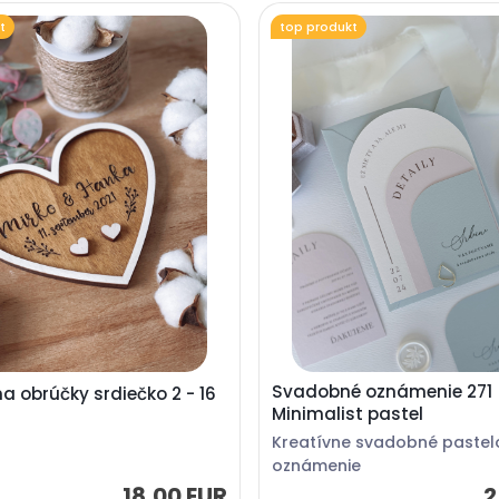
t
top produkt
Svadobné oznámenie 271
na obrúčky srdiečko 2 - 16
Minimalist pastel
Kreatívne svadobné pastel
oznámenie
18,00 EUR
2