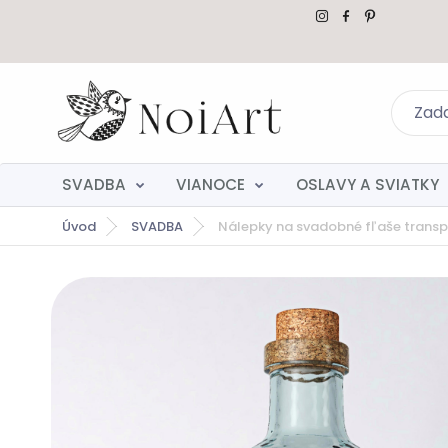
SVADBA
VIANOCE
OSLAVY A SVIATKY
Úvod
SVADBA
Nálepky na svadobné fľaše transp