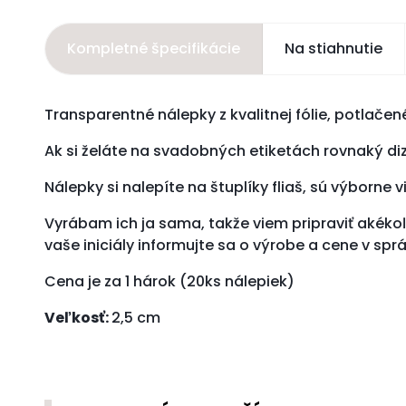
Kompletné špecifikácie
Na stiahnutie
Transparentné nálepky z kvalitnej fólie, potlač
Ak si želáte na svadobných etiketách rovnaký diza
Nálepky si nalepíte na štuplíky fliaš, sú výborne 
Vyrábam ich ja sama, takže viem pripraviť akékoľ
vaše iniciály informujte sa o výrobe a cene v sprá
Cena je za 1 hárok (20ks nálepiek)
Veľkosť:
2,5 cm