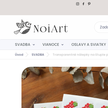
SVADBA
VIANOCE
OSLAVY A SVIATKY
Úvod
SVADBA
Transparentné nálepky na štuple p