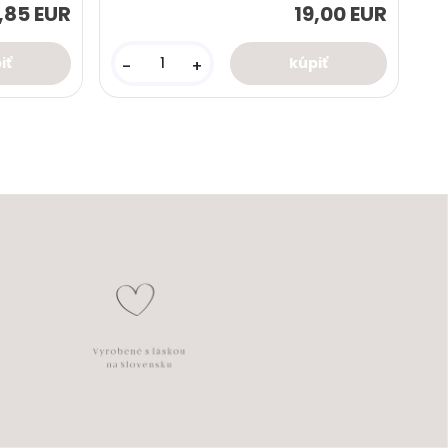
1,85 EUR
19,00 EUR
-
+