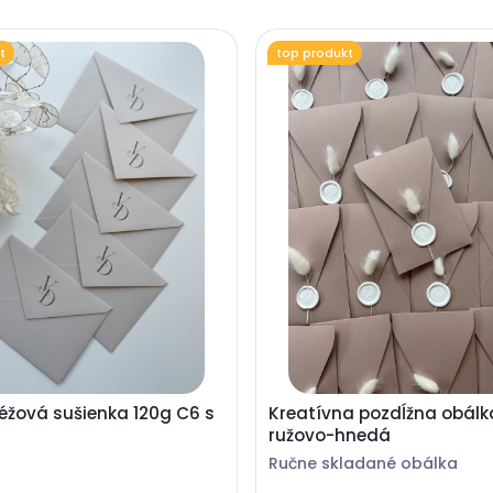
t
top produkt
éžová sušienka 120g C6 s
Kreatívna pozdĺžna obálk
ružovo-hnedá
Ručne skladané obálka