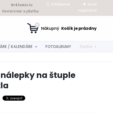
Prihlásenie
Nová
registrácia
0
Ďalšie
ÁRE / KALENDÁRE
FOTOALBUMY
nálepky na štuple
la