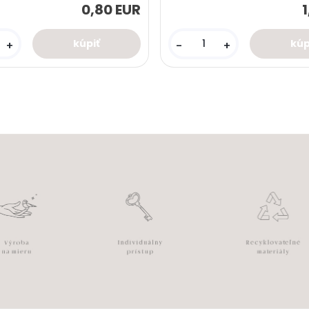
0,80 EUR
+
-
+