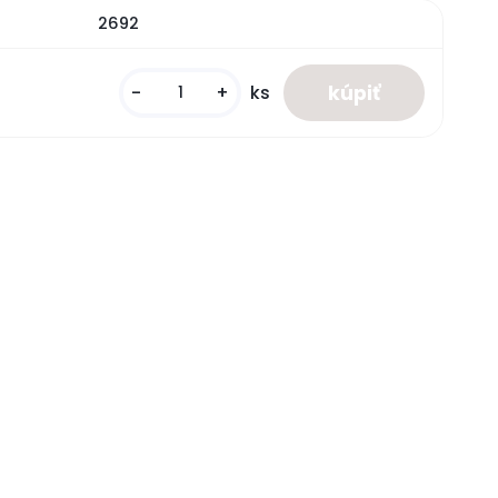
2692
-
+
ks