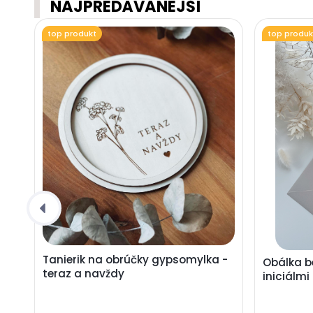
NAJPREDÁVANEJŠÍ
top produkt
top produk
Tanierik na obrúčky gypsomylka -
Obálka b
teraz a navždy
iniciálmi