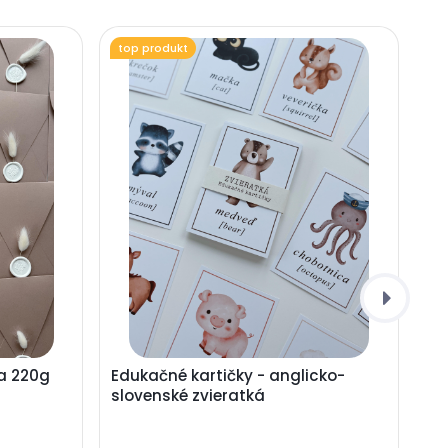
top produkt
a 220g
Edukačné kartičky - anglicko-
slovenské zvieratká