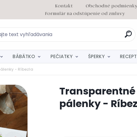
BÁBÄTKO
PEČIATKY
ŠPERKY
RECEPT
álenky - Ríbezla
Transparentné 
pálenky - Ríbez