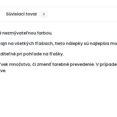
Súvisiaci tovar
0
ené nezmývateľnou farbou.
jn na všetkých fľašiach, tieto nálepky sú najlepšia mož
viditeľné pri pohľade na fľašky.
vek množstvo, či zmeniť farebné prevedenie. V prípade, 
ve.