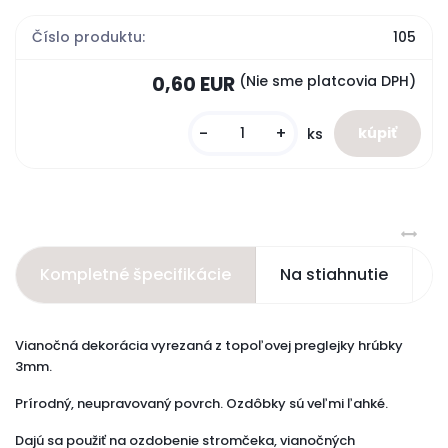
Číslo produktu:
105
0,60 EUR
(Nie sme platcovia DPH)
-
+
ks
Kompletné špecifikácie
Na stiahnutie
S
Vianočná dekorácia vyrezaná z topoľovej preglejky hrúbky
3mm.
Prírodný, neupravovaný povrch. Ozdôbky sú veľmi ľahké.
Dajú sa použiť na ozdobenie stromčeka, vianočných