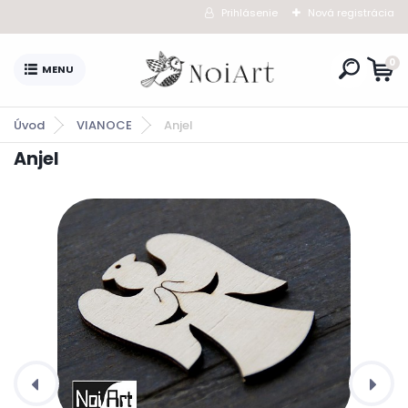
Prihlásenie
Nová registrácia
0
Úvod
VIANOCE
Anjel
Anjel