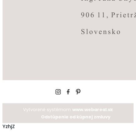
Vytvorené systémom
www.webareal.sk
Odstúpenie od kúpnej zmluvy
YzhjZ