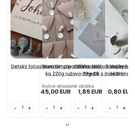
Detský fotoalbum simple
Kreatívna pozdĺžna obál
Obálka béžová sušienka 1
Nálepky na 
ka 220g ružovo-hnedá
20g C6 s iniciálmi
še transp
Ručne skladané obálka
45,00 EUR
1,85 EUR
0,80 EUR
-
+
-
+
-
+
-
+
‹
›