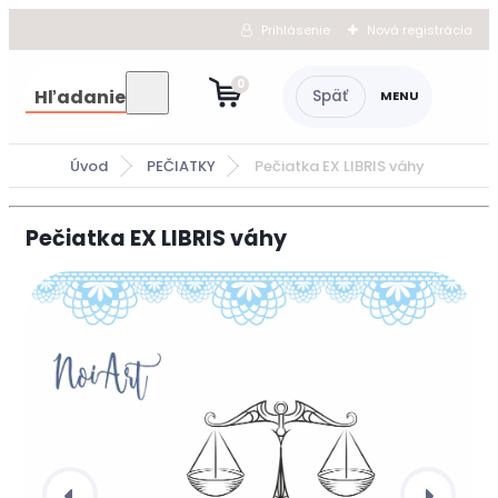
Prihlásenie
Nová registrácia
0
Hľadanie
Úvod
PEČIATKY
Pečiatka EX LIBRIS váhy
Pečiatka EX LIBRIS váhy