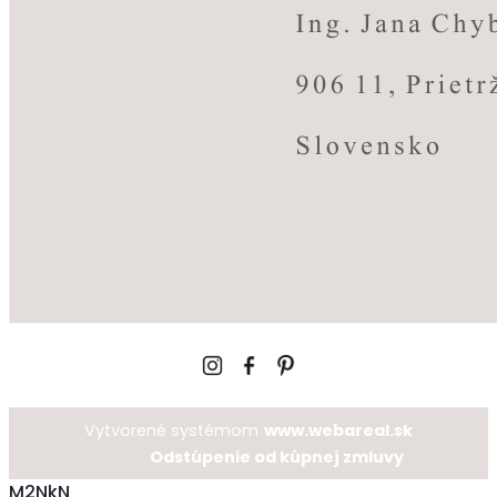
Vytvorené systémom
www.webareal.sk
Odstúpenie od kúpnej zmluvy
M2NkN