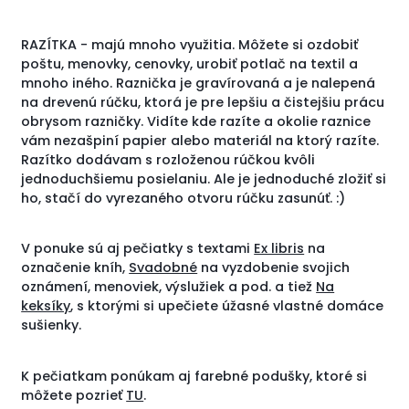
RAZÍTKA - majú mnoho využitia. Môžete si ozdobiť
poštu, menovky, cenovky, urobiť potlač na textil a
mnoho iného. Raznička je gravírovaná a je nalepená
na drevenú rúčku, ktorá je pre lepšiu a čistejšiu prácu
obrysom razničky. Vidíte kde razíte a okolie raznice
vám nezašpiní papier alebo materiál na ktorý razíte.
Razítko dodávam s rozloženou rúčkou kvôli
jednoduchšiemu posielaniu. Ale je jednoduché zložiť si
ho, stačí do vyrezaného otvoru rúčku zasunúť. :)
V ponuke sú aj pečiatky s textami
Ex libris
na
označenie kníh,
Svadobné
na vyzdobenie svojich
oznámení, menoviek, výslužiek a pod. a tiež
Na
keksíky
, s ktorými si upečiete úžasné vlastné domáce
sušienky.
K pečiatkam ponúkam aj farebné podušky, ktoré si
môžete pozrieť
TU
.