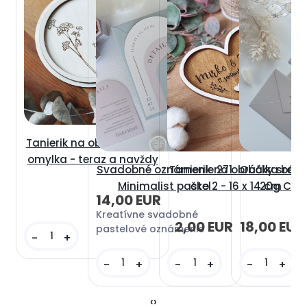
Tanierik na obrúčky gyps
omylka - teraz a navždy
Svadobné oznámenie 271
Tanierik na obrúčky srdie
Obálka béžo
Minimalist pastel
čko 2 - 16 x 14 cm
20g C6 s
14,00 EUR
Kreatívne svadobné
2,00 EUR
18,00 EUR
pastelové oznámenie
-
+
-
+
-
+
-
+
‹
›